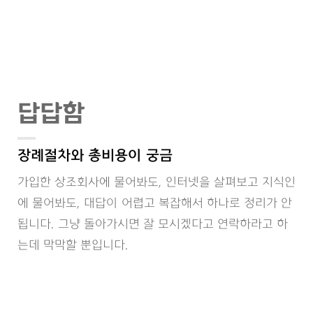
답답함
장례절차와 총비용이 궁금
가입한 상조회사에 물어봐도, 인터넷을 살펴보고 지식인
에 물어봐도, 대답이 어렵고 복잡해서 하나로 정리가 안
됩니다. 그냥 돌아가시면 잘 모시겠다고 연락하라고 하
는데 막막할 뿐입니다.