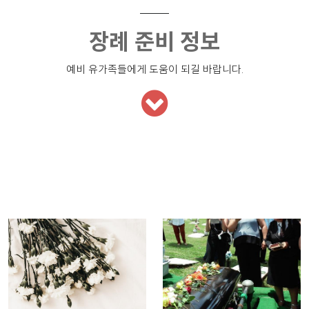
장례 준비 정보
예비 유가족들에게 도움이 되길 바랍니다.