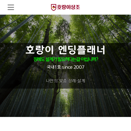
호랑이
엔딩플래너
장례도 설계가
필요하다는걸 아십니까?
국내1호 since 2007
나만의 맞춤 장례 설계