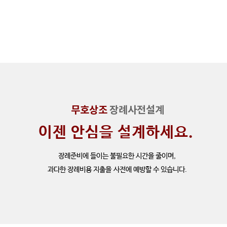
무호상조
장례사전설계
이젠 안심을 설계하세요.
장례준비에 들이는 불필요한 시간을 줄이며,
과다한 장례비용 지출을 사전에 예방할 수 있습니다.