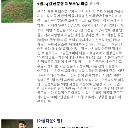
1월24일 산분장 제도도입 의결
산분장 제도 도입으로 유가족 부담 경감 및 국토 이용의 효율성
제고 - 장사 등에 관한 법률 시행령 일부개정령안 국무회의 의
결 - 보건복지부(장관 조규홍)는 1월 14일(화) 「장사 등에 관한
법률」 시행령 일부개정령안이 국무회의에서 의결되었다고 밝
혔다. 이번 개정안은 2024년 1월 개정된 「장사 등에 관한 법
률」에서 시행령에 위임한 내용을 정하는 것으로, ‘화장한 유골
(遺骨)의 골분(骨粉)을 뿌려서 장사지내는 산분장(散紛葬)’이
가능한 구체적 장소를 ‘육지의 해안선에서 5 킬로미터 이상 떨
어진 해양*과 산분을 할 수 있는 장소나 시설을 마련한 장사시
설’로 정하였다. * 5 킬로미터 이상의 해양이라도 환경관리해
역, 해양보호구역 등에서의 산분은 제한됨 또한, 산분의 구체적
인 방법으로 해양에서 산분할 때는 수면 가까이에서 해야하고,
유골과 생화(生花)만 산분이 가능하며, 다른 선박의 항행이나
어로행위, 수산동식물의 양식 등을 방해하지 않아야 한다. 이번
국무회의에서 의결된 「장사 등에 관한 법률」 시행령 일부개
정령안은 1월 24일(금)부터 시행될 예정이다. 보건복지부 임을
기 노인정책관은 “이번 시행령 개정으로 산분장 제도가 도입되
어 유가족들의 장지 마련 등 유골 관리 비용 절감과 함께 후대에
국토를 보다 효율적으로 이용할 수 있는 기회도 제공할 것으로
기대된다”라며, “산분장 제도 시행 이후에도 상황을 점검하여
부족한 부
아름다운이별