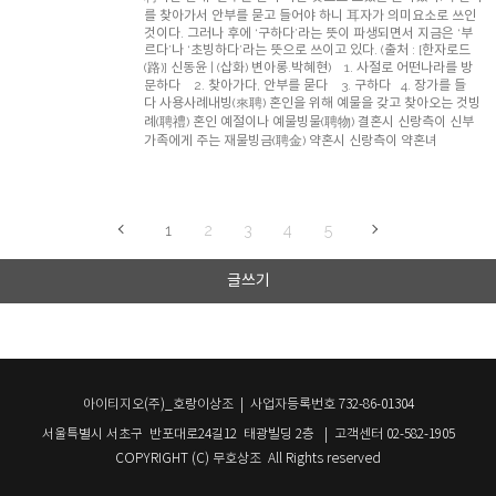
를 찾아가서 안부를 묻고 들어야 하니 耳자가 의미요소로 쓰인
것이다. 그러나 후에 ‘구하다’라는 뜻이 파생되면서 지금은 ‘부
르다’나 ‘초빙하다’라는 뜻으로 쓰이고 있다. (출처 : [한자로드
(路)] 신동윤 | (삽화) 변아롱.박혜현) 1. 사절로 어떤나라를 방
문하다 2. 찾아가다, 안부를 묻다 3. 구하다 4. 장가를 들
다 사용사례내빙(來聘) 혼인을 위해 예물을 갖고 찾아오는 것빙
례(聘禮) 혼인 예절이나 예물빙물(聘物) 결혼시 신랑측이 신부
가족에게 주는 재물빙금(聘金) 약혼시 신랑측이 약혼녀
1
2
3
4
5
글쓰기
아이티지오(주)_호랑이상조 | 사업자등록번호 732-86-01304
서울특별시 서초구 반포대로24길12 태광빌딩 2층 | 고객센터 02-582-1905
COPYRIGHT (C) 무호상조 All Rights reserved