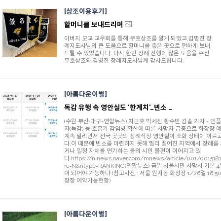
상조이용후기
할머니를 보내드리며
아버지 모교 교우회를 통해 무호상조를 알게 되었고,김병진 장
례지도사님의 큰 도움으로 할머니를 좋은 곳으로 편하게 보내
드릴 수 있었습니다. 다시 한번 장례 진행에 많은 도움을 주신
무호상조와 김병진 장례지도사님께 감사드립니다.
아름다운이별
독감 유행 속 영안실도 '한계치'…빈소 못찾아 '발 동동'(연합뉴스 1/26)
(수원·부산·대구=연합뉴스) 차근호 박세진 황수빈 김솔 기자 = 인
자(독감) 등 호흡기 감염병 확산에 따른 사망자 급증으로 화장장 
계속 밀리면서 전국 곳곳의 장례식장 영안실이 포화 상태에 이르고
다.이 때문에 빈소를 마련하지 못해 멀리 떨어진 지역에서 장례를
거나 일정 자체를 연기하는 등의 시민 불편이 이어지고 있
다.https://n.news.naver.com/mnews/article/001/001518
rc=N&ntype=RANKING(연합뉴스) 금일 서울시민 사망시 기본 
이 되어야 가능하다.(참고사진 : 서울 원지동 화장장 1/26일 16:50
장장 예약가능현황)
아름다운이별