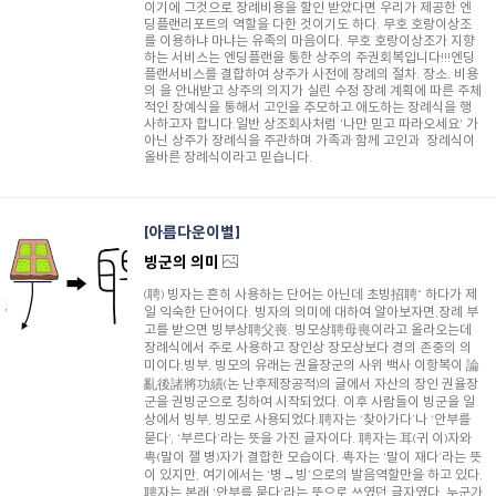
이기에 그것으로 장례비용을 할인 받았다면 우리가 제공한 엔
딩플랜리포트의 역할을 다한 것이기도 하다. 무호 호랑이상조
를 이용하냐 마냐는 유족의 마음이다. 무호 호랑이상조가 지향
하는 서비스는 엔딩플랜을 통한 상주의 주권회복입니다!!!엔딩
플랜서비스를 결합하여 상주가 사전에 장례의 절차. 장소. 비용
의 을 안내받고 상주의 의지가 실린 수정 장례 계획에 따른 주체
적인 장예식을 통해서 고인을 추모하고 애도하는 장례식을 행
사하고자 합니다.일반 상조회사처럼 '나만 믿고 따라오세요' 가
아닌 상주가 장례식을 주관하며 가족과 함께 고인과 장례식이
올바른 장례식이라고 믿습니다.
아름다운이별
빙군의 의미
(聘) 빙자는 흔히 사용하는 단어는 아닌데 초빙招聘* 하다가 제
일 익숙한 단어이다. 빙자의 의미에 대하여 알아보자면,장례 부
고를 받으면 빙부상聘父喪. 빙모상聘母喪이라고 올라오는데
장례식에서 주로 사용하고 장인상 장모상보다 경의 존중의 의
미이다.빙부, 빙모의 유래는 권율장군의 사위 백사 이항복이 論
亂後諸將功績(논 난후제장공적)의 글에서 자산의 장인 권율장
군을 권빙군으로 칭하여 시작되었다. 이후 사람들이 빙군을 일
상에서 빙부, 빙모로 사용되었다.聘자는 ‘찾아가다’나 ‘안부를
묻다’, ‘부르다’라는 뜻을 가진 글자이다. 聘자는 耳(귀 이)자와
甹(말이 잴 병)자가 결합한 모습이다. 甹자는 ‘말이 재다’라는 뜻
이 있지만, 여기에서는 ‘병→빙’으로의 발음역할만을 하고 있다.
聘자는 본래 ‘안부를 묻다’라는 뜻으로 쓰였던 글자였다. 누군가