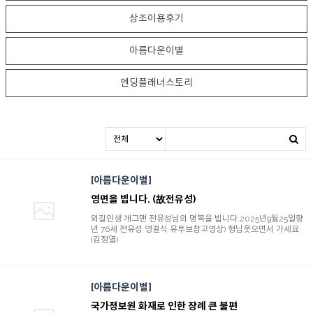
상조이용후기
아름다운이별
엔딩플래너스토리
아름다운이별
영면을 빕니다. (故전유성)
외길인생 개그맨 전유성님의 명복을 빕니다.2025년9월25일향
년 76세 전유성 영결식 유투브참고영상) 형님웃으면서 가세요
(김정열)
아름다운이별
국가정보원 화재로 인한 장례 큰 불편