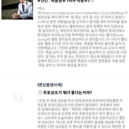
#신간 : 죽음공부 (저자 박광우)
(책소
개) https://m.blog.naver.com/topbird85/223707896854“고
정관념을 깨야 한다”며 “잘 죽는 것이 잘 사는 것”이라고 말한다.
20여 년 동안 여명(餘命)을 선고하고 환자들 생의 마지막을 돌보
면서 얻은 깨달음이다. 웰빙이라는 말이 유행한 적이 있잖아요.
‘잘 살아보자’는 욕망이자 화두였어요. 삶과 죽음의 경계선에서
환자들의 마지막 순간을 목격해온 의사로서 저는 웰다잉(well-
dying)이 웰빙 못지않게 중요하다고 생각합니다. 더 나아가 웰다
잉은 웰빙과 다른 것이 아니에요. 죽음을 똑바로 볼수록 삶이 더
선명해집니다. 가천대 길병원 신경외과 박광우(46) 교수가 펴낸
신간 ‘죽음 공부’는 “죽음에도 공부가 필요하다”는 문장으로 시작
된다. 잘 죽는 것이 잘 사는 것이라고? 평소에 죽음을 더 자주 상
상해야 한다고? 그가 관찰한 죽음의 다양한 장면들로 속을 채운
‘죽음 공부’는 독자의 통념을 흔든다.
엔딩플랜사례
무호상조가 뭐가 좋다는거야?
1주일 전 장례 상담을 하고 장례 준비에 관련하여 엔딩플랜 리
포트를 안내드렸는데 이런 답변이 들어왔다. 무호에서 예상
한 장례비용보다 훨씬 **백만원 저렴하게 다른곳에서 행사 할
수있다고 하는데 도대체 무호 호랑이상조가 뭐가 좋다는 거
요? 소비자의 눈높이에서 보면 당연히 무호 호랑이상조가 좋은
게 안보인다. 역으로 보면 우리가 장례의 설계를 제공했기에 의
뢰받은 다른 상조팀은 이 행사를 어떻게 할 수 있다고 제안한 것