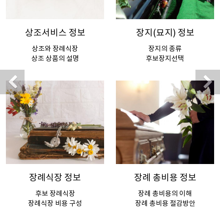
상조서비스 정보
장지(묘지) 정보
상조와 장례식장
장지의 종류
상조 상품의 설명
후보장지선택
Previous
장례식장 정보
장례 총비용 정보
후보 장례식장
장례 총비용의 이해
장례식장 비용 구성