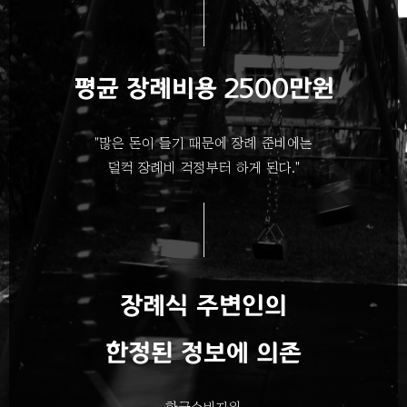
평균 장례비용 2500만원
"많은 돈이 들기 때문에 장례 준비에는
덜컥 장례비 걱정부터 하게 된다."
장례식 주변인의
한정된 정보에 의존