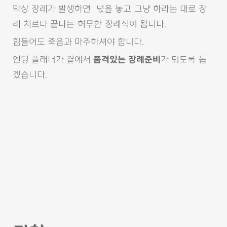
막상 장례가 발생하면 넋을 놓고
그냥 하라는 대로 장
례 치르다
끝나는 허무한 장례식이 됩니다.
힘들어도 죽음과 마주하셔야 합니다.
엔딩 플래너가 곁에서
품격있는 장례준비
가 되도록 돕
겠습니다.